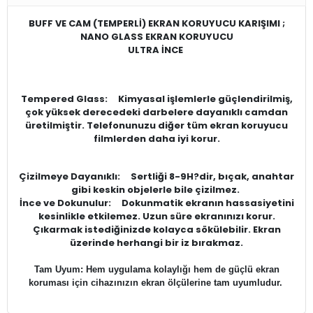
BUFF VE CAM (TEMPERLİ) EKRAN KORUYUCU KARIŞIMI ;
NANO GLASS EKRAN KORUYUCU
ULTRA İNCE
Tempered Glass: Kimyasal işlemlerle güçlendirilmiş,
çok yüksek derecedeki darbelere dayanıklı camdan
üretilmiştir. Telefonunuzu diğer tüm ekran koruyucu
filmlerden daha iyi korur.
Çizilmeye Dayanıklı: Sertliği 8-9H?dir, bıçak, anahtar
gibi keskin objelerle bile çizilmez.
İnce ve Dokunulur: Dokunmatik ekranın hassasiyetini
kesinlikle etkilemez. Uzun süre ekranınızı korur.
Çıkarmak istediğinizde kolayca sökülebilir. Ekran
üzerinde herhangi bir iz bırakmaz.
Tam Uyum: Hem uygulama kolaylığı hem de güçlü ekran
koruması için cihazınızın ekran ölçülerine tam uyumludur.