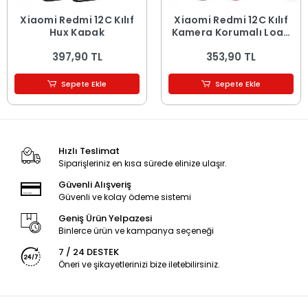
Xiaomi Redmi 12C Kılıf
Xiaomi Redmi 12C Kılıf
Hux Kapak
Kamera Korumalı Logo
Gösteren Omega
397,90 TL
353,90 TL
Kapak
Sepete Ekle
Sepete Ekle
Hızlı Teslimat
Siparişleriniz en kısa sürede elinize ulaşır.
Güvenli Alışveriş
Güvenli ve kolay ödeme sistemi
Geniş Ürün Yelpazesi
Binlerce ürün ve kampanya seçeneği
7 / 24 DESTEK
Öneri ve şikayetlerinizi bize iletebilirsiniz.