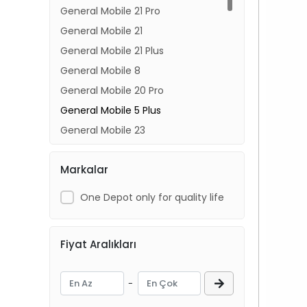
General Mobile 21 Pro
General Mobile 21
General Mobile 21 Plus
General Mobile 8
General Mobile 20 Pro
General Mobile 5 Plus
General Mobile 23
General Mobile 23 SE
Markalar
General Mobile 22 Plus
General Mobile 22 Pro
One Depot only for quality life
General Mobile 24 Pro
General Mobile 4G Android One
Fiyat Aralıkları
General Mobile 6
General Mobile 22
-
General Mobile Discovery E3