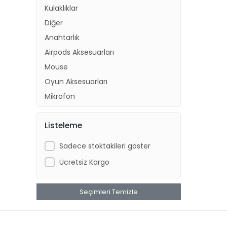
Kulaklıklar
Diğer
Anahtarlık
Airpods Aksesuarları
Mouse
Oyun Aksesuarları
Mikrofon
Macbook Aksesuarları
Listeleme
Kamera Aksesuarları
Müzik Aksesuarları
Sadece stoktakileri göster
Akıllı Saat ve Aksesuarları
Ücretsiz Kargo
Şarj Aletleri
Kablo ve Dönüştürücüler
Seçimleri Temizle
Sanal Gerçeklik Gözlükleri
Selfie Çubuğu ve Tripodlar