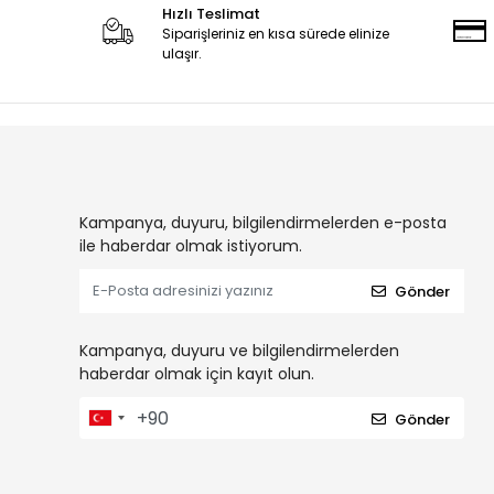
Webcam & Kamera
Hızlı Teslimat
Ekran Koruyucu Filmler
Siparişleriniz en kısa sürede elinize
ulaşır.
Telefon Tutucuları
Ring Light
OTG
Flash Bellek
Cep Telefonu Kılıfları
Kampanya, duyuru, bilgilendirmelerden e-posta
Dokunmatik Kalem
ile haberdar olmak istiyorum.
Hafıza Ürünleri
Hafıza Kartları
Gönder
Magsafe Ürünleri
Kampanya, duyuru ve bilgilendirmelerden
Araç Multimedya Ekran Koruyucu
haberdar olmak için kayıt olun.
Kablo Düzenleyici
Bataryalar
Gönder
Kart Okuyucu
Sim Aksesuarları