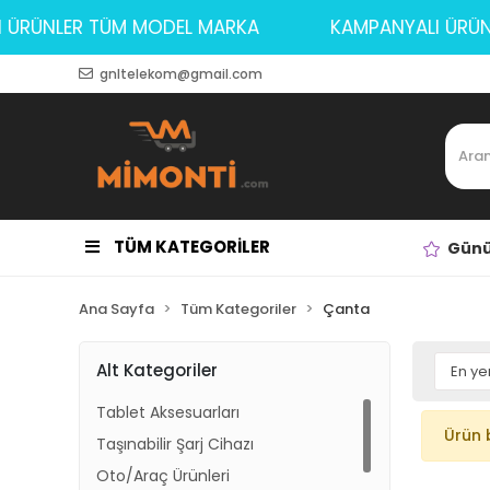
LI ÜRÜNLER TÜM MODEL MARKA
KAMPANYALI ÜR
gnltelekom@gmail.com
TÜM KATEGORİLER
Günü
Ana Sayfa
Tüm Kategoriler
Çanta
Alt Kategoriler
Tablet Aksesuarları
Ürün 
Taşınabilir Şarj Cihazı
Oto/Araç Ürünleri