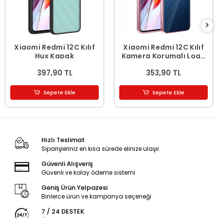
Xiaomi Redmi 12C Kılıf
Xiaomi Redmi 12C Kılıf
Hux Kapak
Kamera Korumalı Logo
Gösteren Omega
397,90 TL
353,90 TL
Kapak
Sepete Ekle
Sepete Ekle
Hızlı Teslimat
Siparişleriniz en kısa sürede elinize ulaşır.
Güvenli Alışveriş
Güvenli ve kolay ödeme sistemi
Geniş Ürün Yelpazesi
Binlerce ürün ve kampanya seçeneği
7 / 24 DESTEK