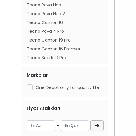
Tecno Pova Neo
Tecno Pova Neo 2
Tecno Camon 16
Tecno Pova 4 Pro
Tecno Camon 19 Pro
Tecno Camon 16 Premier
Tecno Spark 10 Pro
Tecno Spark 8T
Markalar
Tecno Spark Go 2023
Tecno Spark 8C
One Depot only for quality life
Tecno Pova Neo 4
Tecno Camon 20
Fiyat Aralıkları
Tecno Spark 10C
Tecno Pova 5
-
Tecno Camon 20 Pro 4G