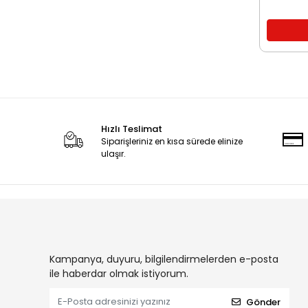
Tecno Spark 20C
Tecno Spark 20 Pro 5G
Tecno Spark 8 Pro
Tecno Camon 18 Premier
Tecno Camon 30 Pro 5G
Tecno Camon 30
Hızlı Teslimat
Tecno Pova 6 Pro
Siparişleriniz en kısa sürede elinize
Tecno Pova 6
ulaşır.
Tecno Phantom X2 Pro
Tecno Spark 20 Pro 4G
Tecno Spark Go 1 2025
Tecno Spark 20 Pro Plus
Tecno Spark 30
Kampanya, duyuru, bilgilendirmelerden e-posta
Tecno Spark 30C 4G
ile haberdar olmak istiyorum.
Tecno Camon 30 4G
Gönder