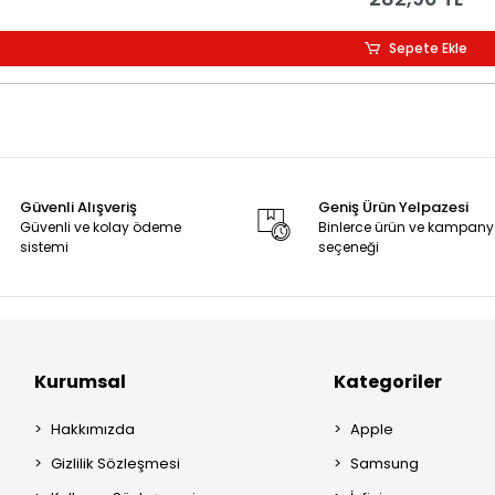
Sepete Ekle
Güvenli Alışveriş
Geniş Ürün Yelpazesi
Güvenli ve kolay ödeme
Binlerce ürün ve kampan
sistemi
seçeneği
Kurumsal
Kategoriler
Hakkımızda
Apple
Gizlilik Sözleşmesi
Samsung