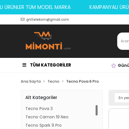
YALI ÜRÜNLER TÜM MODEL MARKA
KAMPANYALI 
gnltelekom@gmail.com
TÜM KATEGORİLER
Günü
Ana Sayfa
Tecno
Tecno Pova 6 Pro
Alt Kategoriler
Tecno Pova 3
Tecno Camon 19 Neo
Tecno Spark 9 Pro