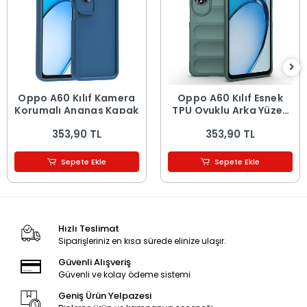
Oppo A60 Kılıf Kamera
Oppo A60 Kılıf Esnek
Korumalı Ananas Kapak
TPU Oyuklu Arka Yüzey
Tasarımlı Etnik Silikon
353,90 TL
353,90 TL
Kapak
Sepete Ekle
Sepete Ekle
Hızlı Teslimat
Siparişleriniz en kısa sürede elinize ulaşır.
Güvenli Alışveriş
Güvenli ve kolay ödeme sistemi
Geniş Ürün Yelpazesi