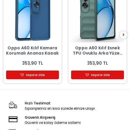
Oppo A60 Kılıf Kamera
Oppo A60 Kılıf Esnek
Korumalı Ananas Kapak
TPU Oyuklu Arka Yüzey
Tasarımlı Etnik Silikon
353,90 TL
353,90 TL
Kapak
Sepete Ekle
Sepete Ekle
Hızlı Teslimat
Siparişleriniz en kısa sürede elinize ulaşır.
Güvenli Alışveriş
Güvenli ve kolay ödeme sistemi