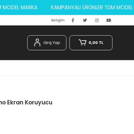
 TÜM MODEL MARKA
KAMPANYALI ÜRÜNLER TÜM MO
İletişim
Giriş Yap
0,00 TL
no Ekran Koruyucu