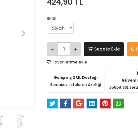
424,90 TL
RENK:
Sepete Ekle
Favorilerime ekle
Gelişmiş XML Desteği
Güvenli
Sorunsuz listeleme özelliği
256bit SSL Sert