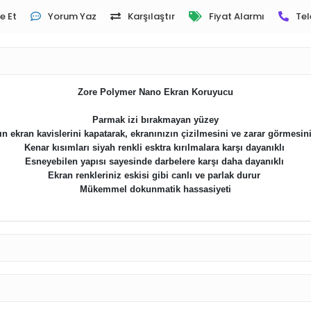
e Et
Yorum Yaz
Karşılaştır
Fiyat Alarmı
Tel
Zore Polymer Nano Ekran Koruyucu
Parmak izi bırakmayan yüzey
ın ekran kavislerini kapatarak, ekranınızın çizilmesini ve zarar görmesin
Kenar kısımları siyah renkli esktra kırılmalara karşı dayanıklı
Esneyebilen yapısı sayesinde darbelere karşı daha dayanıklı
Ekran renkleriniz eskisi gibi canlı ve parlak durur
Mükemmel dokunmatik hassasiyeti