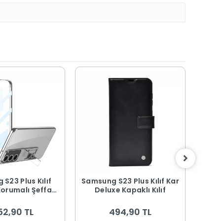
S23 Plus Kılıf
Samsung S23 Plus Kılıf Kar
Samsun
orumalı Şeffaf
Deluxe Kapaklı Kılıf
Lens
dlı
Kapak
52,90 TL
494,90 TL