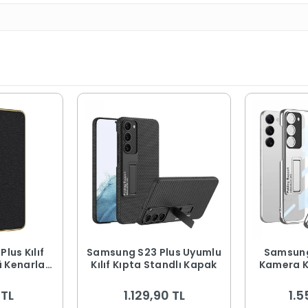
lus Kılıf
Samsung S23 Plus Uyumlu
Samsung 
 Kenarları
Kılıf Kıpta Standlı Kapak
Kamera K
g Kaplama
Tasarımlı Lego Stan
apak
 TL
1.129,90 TL
1.5