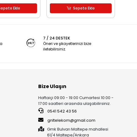
Sepete Ekle
Sepete Ekle
7 / 24 DESTEK
ya
Öneri ve şikayetlerinizi bize
iletebilirsiniz.
Bize Ulaşın
Haftaiçi 09:00 - 19:00 Cumartesi 10:00 -
17:00 saatleri arasında ulaşabilirsiniz.
0541 542 43 56
gnltelekom@gmail.com
Gmk Bulvarı Maltepe mahallesi
61/4 Maltepe/Ankara