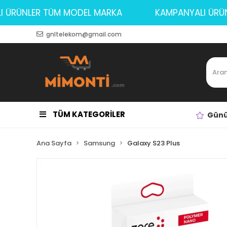
ALI ÜRÜNLER TÜM MODEL MARKA
KAMPANYALI 
gnltelekom@gmail.com
TÜM KATEGORİLER
Günü
Ana Sayfa
Samsung
Galaxy S23 Plus