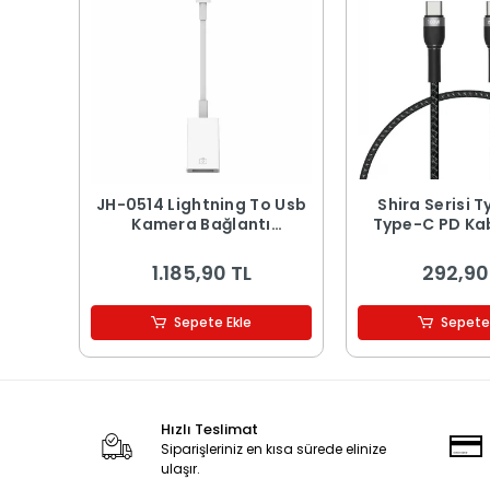
JH-0514 Lightning To Usb
Shira Serisi 
Kamera Bağlantı
Type-C PD Ka
Adaptörü
1.185,90 TL
292,90
Sepete Ekle
Sepete
Hızlı Teslimat
Siparişleriniz en kısa sürede elinize
ulaşır.