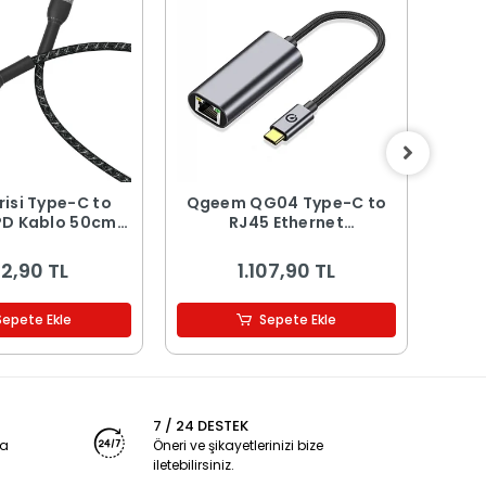
risi Type-C to
Qgeem QG04 Type-C to
Qge
PD Kablo 50cm
RJ45 Ethernet
T
100W
Dönüştürücü Kablo
Ka
1024Mbps 22cm
2,90 TL
1.107,90 TL
Sepete Ekle
Sepete Ekle
7 / 24 DESTEK
ya
Öneri ve şikayetlerinizi bize
iletebilirsiniz.