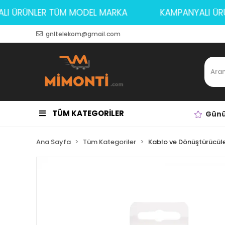
NYALI ÜRÜNLER TÜM MODEL MARKA
KAMPANYALI
gnltelekom@gmail.com
TÜM KATEGORİLER
Günü
Ana Sayfa
Tüm Kategoriler
Kablo ve Dönüştürücül