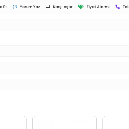
e Et
Yorum Yaz
Karşılaştır
Fiyat Alarmı
Tel