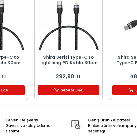
Type-C to
Shira Serisi Type-C to
Shira Se
blo 30cm
Lightning PD Kablo 30cm
Type-C 
 TL
292,90 TL
48
 Ekle
Sepete Ekle
Güvenli Alışveriş
Geniş Ürün Yelpazesi
Güvenli ve kolay ödeme
Binlerce ürün ve kampan
sistemi
seçeneği