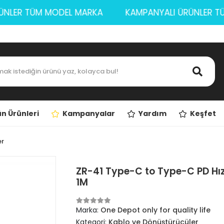
 ÜRÜNLER TÜM MODEL MARKA
KAMPANYALI ÜRÜNLE
n Ürünleri
Kampanyalar
Yardım
Keşfet
er
ZR-41 Type-C to Type-C PD Hızlı
1M
Marka:
One Depot only for quality life
Kategori:
Kablo ve Dönüştürücüler