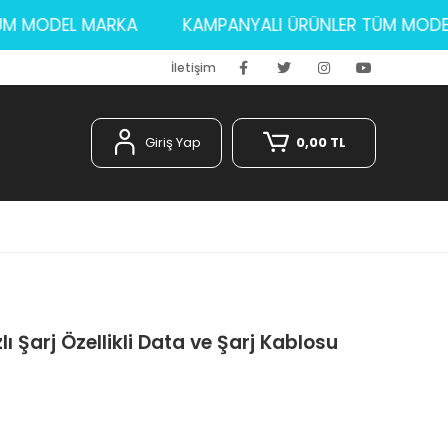
R TÜM MODEL MARKA
KAMPANYALI ÜRÜNLER TÜM 
İletişim
Giriş Yap
0,00 TL
 Şarj Özellikli Data ve Şarj Kablosu