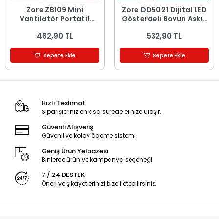
Zore ZB109 Mini
Zore DD5021 Dijital LED
Vantilatör Portatif
Göstergeli Boyun Askılı
Soğutucu El Fanı
Katlanabilir Portatif
482,90 TL
532,90 TL
Mini Soğutucu El Fanı
Sepete Ekle
Sepete Ekle
Hızlı Teslimat
Siparişleriniz en kısa sürede elinize ulaşır.
Güvenli Alışveriş
Güvenli ve kolay ödeme sistemi
Geniş Ürün Yelpazesi
Binlerce ürün ve kampanya seçeneği
7 / 24 DESTEK
Öneri ve şikayetlerinizi bize iletebilirsiniz.