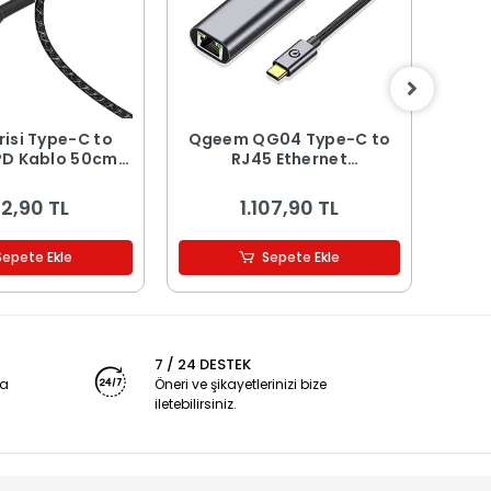
risi Type-C to
Qgeem QG04 Type-C to
Qge
PD Kablo 50cm
RJ45 Ethernet
T
100W
Dönüştürücü Kablo
Ka
1024Mbps 22cm
2,90 TL
1.107,90 TL
Sepete Ekle
Sepete Ekle
7 / 24 DESTEK
ya
Öneri ve şikayetlerinizi bize
iletebilirsiniz.