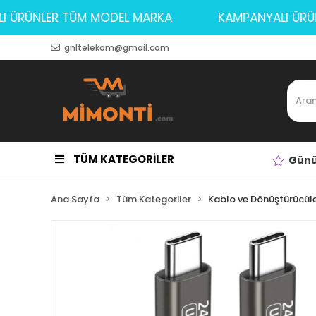
NYALI ÜRÜNLER TÜM MODEL MARKA
KAMPANYALI
gnltelekom@gmail.com
TÜM KATEGORİLER
Günü
Ana Sayfa
Tüm Kategoriler
Kablo ve Dönüştürücül