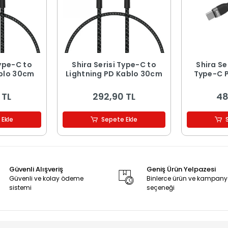
Type-C to
Shira Serisi Type-C to
Shira Se
blo 30cm
Lightning PD Kablo 30cm
Type-C 
 TL
292,90 TL
48
 Ekle
Sepete Ekle
Güvenli Alışveriş
Geniş Ürün Yelpazesi
Güvenli ve kolay ödeme
Binlerce ürün ve kampan
sistemi
seçeneği