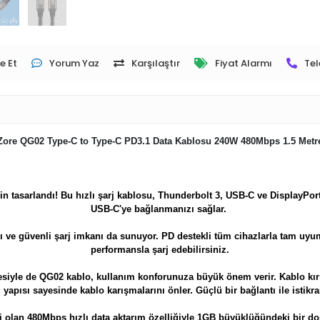
e Et
Yorum Yaz
Karşılaştır
Fiyat Alarmı
Tel
Zore QG02 Type-C to Type-C PD3.1 Data Kablosu 240W 480Mbps 1.5 Metr
çin tasarlandı! Bu hızlı şarj kablosu, Thunderbolt 3, USB-C ve DisplayPor
USB-C'ye bağlanmanızı sağlar.
lı ve güvenli şarj imkanı da sunuyor. PD destekli tüm cihazlarla tam uyu
performansla şarj edebilirsiniz.
esiyle de
QG02
kablo, kullanım konforunuza büyük önem verir. Kablo kır
yapısı sayesinde kablo karışmalarını önler. Güçlü bir bağlantı ile istikrar
i olan 480Mbps hızlı data aktarım özelliğiyle 1GB büyüklüğündeki bir dos