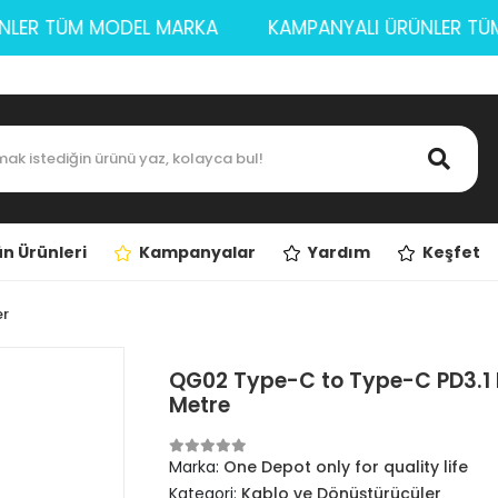
 ÜRÜNLER TÜM MODEL MARKA
KAMPANYALI ÜRÜNLE
n Ürünleri
Kampanyalar
Yardım
Keşfet
er
QG02 Type-C to Type-C PD3.1
Metre
Marka:
One Depot only for quality life
Kategori:
Kablo ve Dönüştürücüler