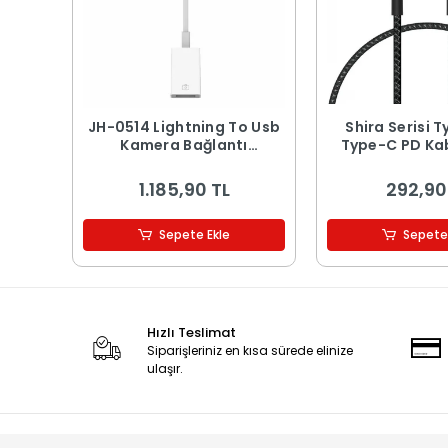
JH-0514 Lightning To Usb
Shira Serisi 
Kamera Bağlantı
Type-C PD Ka
Adaptörü
1.185,90 TL
292,90
Sepete Ekle
Sepete
Hızlı Teslimat
Siparişleriniz en kısa sürede elinize
ulaşır.