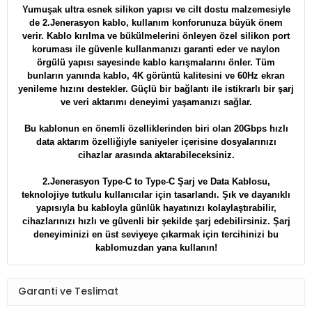
Yumuşak ultra esnek silikon yapısı ve cilt dostu malzemesiyle
de
2.Jenerasyon
kablo, kullanım konforunuza büyük önem
verir. Kablo kırılma ve bükülmelerini önleyen özel silikon port
koruması ile güvenle kullanmanızı garanti eder ve naylon
örgülü yapısı sayesinde kablo karışmalarını önler. Tüm
bunların yanında kablo, 4K görüntü kalitesini ve 60Hz ekran
yenileme hızını destekler. Güçlü bir bağlantı ile istikrarlı bir şarj
ve veri aktarımı deneyimi yaşamanızı sağlar.
Bu kablonun en önemli özelliklerinden biri olan 20Gbps hızlı
data aktarım özelliğiyle saniyeler içerisine dosyalarınızı
cihazlar arasında aktarabileceksiniz.
2.Jenerasyon
Type-C to Type-C Şarj ve Data Kablosu,
teknolojiye tutkulu kullanıcılar için tasarlandı. Şık ve dayanıklı
yapısıyla bu kabloyla günlük hayatınızı kolaylaştırabilir,
cihazlarınızı hızlı ve güvenli bir şekilde şarj edebilirsiniz. Şarj
deneyiminizi en üst seviyeye çıkarmak için tercihinizi bu
kablomuzdan yana kullanın!
Garanti ve Teslimat