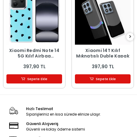
Xiaomi Redmi Note 14
Xiaomi 14T Kılıf
5G Kılıf Airbag
Mıknatıslı Duble Kapak
Tasarımlı Hadra Kapak
397,90 TL
397,90 TL
Sepete Ekle
Sepete Ekle
Hızlı Teslimat
Siparişleriniz en kısa sürede elinize ulaşır.
Güvenli Alışveriş
Güvenli ve kolay ödeme sistemi