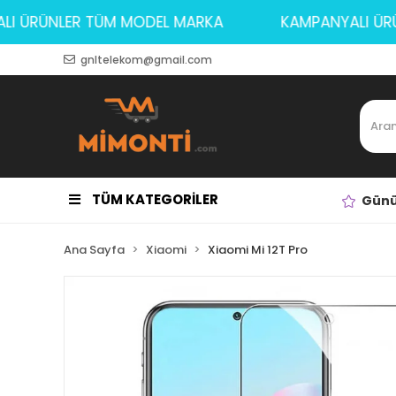
ANYALI ÜRÜNLER TÜM MODEL MARKA
KAMPANYAL
gnltelekom@gmail.com
TÜM KATEGORİLER
Günü
Ana Sayfa
Xiaomi
Xiaomi Mi 12T Pro