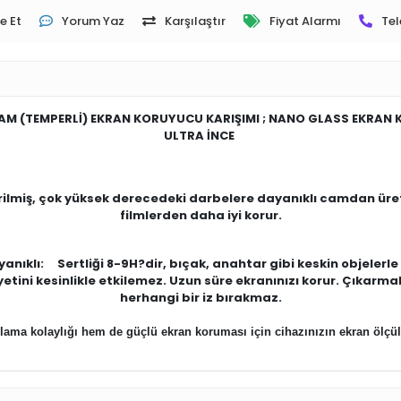
e Et
Yorum Yaz
Karşılaştır
Fiyat Alarmı
Tel
CAM (TEMPERLİ) EKRAN KORUYUCU KARIŞIMI ; NANO GLASS EKRAN
ULTRA İNCE
lmiş, çok yüksek derecedeki darbelere dayanıklı camdan üret
filmlerden daha iyi korur.
anıklı: Sertliği 8-9H?dir, bıçak, anahtar gibi keskin objelerle 
ni kesinlikle etkilemez. Uzun süre ekranınızı korur. Çıkarmak
herhangi bir iz bırakmaz.
ma kolaylığı hem de güçlü ekran koruması için cihazınızın ekran ölçü