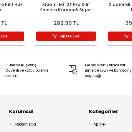
ılıf Hux
Xiaomi Mi 12T Pro Kılıf
Xiaomi Mi 12T
k
Kamera Korumalı Süper
Silikon Kapak
 TL
282,90 TL
39
 Ekle
Sepete Ekle
Güvenli Alışveriş
Geniş Ürün Yelpazesi
Güvenli ve kolay ödeme
Binlerce ürün ve kampan
sistemi
seçeneği
Kurumsal
Kategoriler
Hakkımızda
Apple