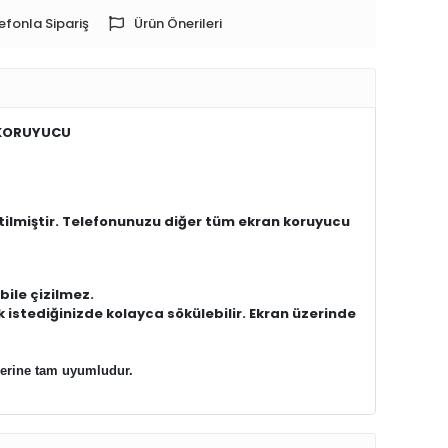
efonla Sipariş
Ürün Önerileri
 KORUYUCU
ilmiştir. Telefonunuzu diğer tüm ekran koruyucu
bile çizilmez.
 istediğinizde kolayca sökülebilir. Ekran üzerinde
lerine tam uyumludur.