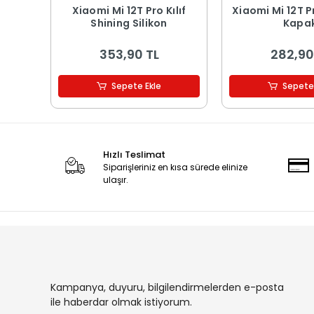
Xiaomi Mi 12T Pro Kılıf
Xiaomi Mi 12T Pro K
Shining Silikon
Kapa
353,90 TL
282,90
Sepete Ekle
Sepete
Hızlı Teslimat
Siparişleriniz en kısa sürede elinize
ulaşır.
Kampanya, duyuru, bilgilendirmelerden e-posta
ile haberdar olmak istiyorum.