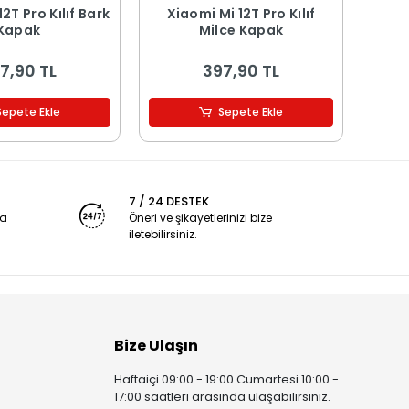
 Pro Kılıf Bark
Xiaomi Mi 12T Pro Kılıf
Xiaomi
Kapak
Milce Kapak
7,90 TL
397,90 TL
Sepete Ekle
Sepete Ekle
7 / 24 DESTEK
ya
Öneri ve şikayetlerinizi bize
iletebilirsiniz.
Bize Ulaşın
Haftaiçi 09:00 - 19:00 Cumartesi 10:00 -
17:00 saatleri arasında ulaşabilirsiniz.