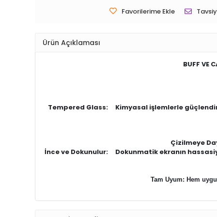
Favorilerime Ekle
Tavsiy
Ürün Açıklaması
BUFF VE 
Tempered Glass: Kimyasal işlemlerle güçlendiri
Çizilmeye Day
İnce ve Dokunulur: Dokunmatik ekranın hassasiyeti
Tam Uyum: Hem uygula