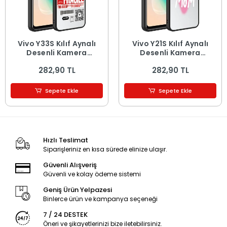
Vivo Y33S Kılıf Aynalı
Vivo Y21S Kılıf Aynalı
Desenli Kamera
Desenli Kamera
Korumalı Parlak Mirror
Korumalı Parlak Mirror
282,90 TL
282,90 TL
Kapak
Kapak
Sepete Ekle
Sepete Ekle
Hızlı Teslimat
Siparişleriniz en kısa sürede elinize ulaşır.
Güvenli Alışveriş
Güvenli ve kolay ödeme sistemi
Geniş Ürün Yelpazesi
Binlerce ürün ve kampanya seçeneği
7 / 24 DESTEK
Öneri ve şikayetlerinizi bize iletebilirsiniz.