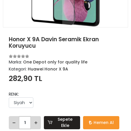
Honor X 9A Davin Seramik Ekran
Koruyucu
Marka:
One Depot only for quality life
Kategori:
Huawei Honor X 9A
282,90 TL
RENK:
Sepete
Hemen Al
Ekle