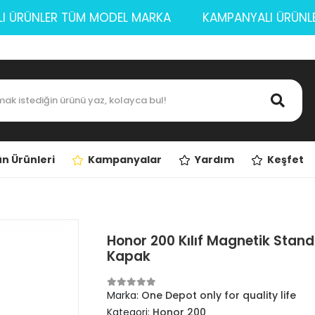
YALI ÜRÜNLER TÜM MODEL MARKA
KAMPANYALI Ü
n Ürünleri
Kampanyalar
Yardım
Keşfet
Honor 200 Kılıf Magnetik Stan
Kapak
Marka:
One Depot only for quality life
Kategori:
Honor 200