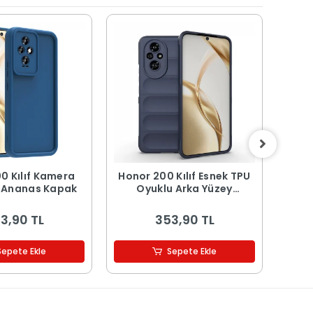
0 Kılıf Kamera
Honor 200 Kılıf Esnek TPU
Hon
 Ananas Kapak
Oyuklu Arka Yüzey
Kor
Tasarımlı Etnik Silikon
Kapak
3,90 TL
353,90 TL
Sepete Ekle
Sepete Ekle