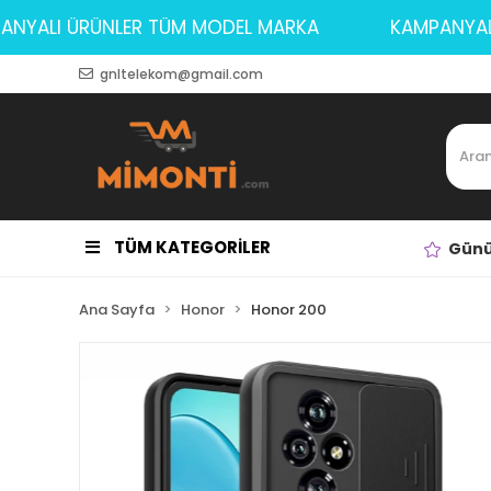
AMPANYALI ÜRÜNLER TÜM MODEL MARKA
KAMPAN
gnltelekom@gmail.com
TÜM KATEGORİLER
Günü
Ana Sayfa
Honor
Honor 200