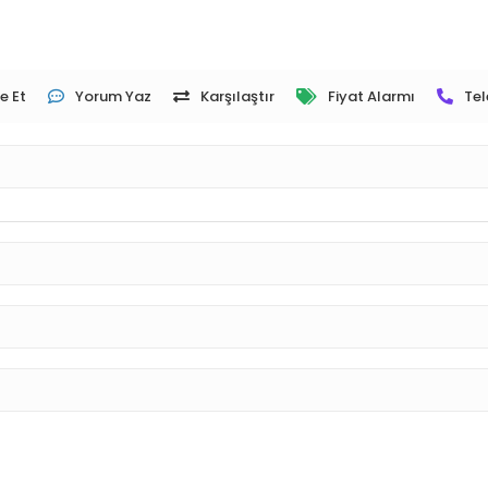
e Et
Yorum Yaz
Karşılaştır
Fiyat Alarmı
Tel