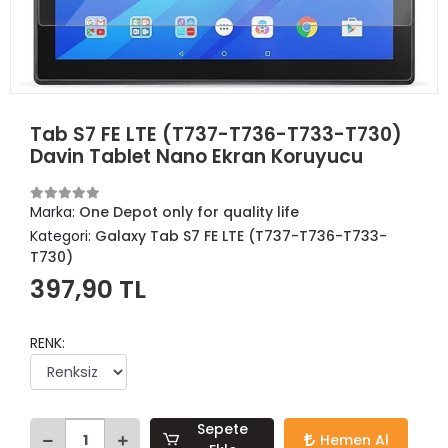
Tab S7 FE LTE (T737-T736-T733-T730)
Davin Tablet Nano Ekran Koruyucu
Marka:
One Depot only for quality life
Kategori:
Galaxy Tab S7 FE LTE (T737-T736-T733-
T730)
397,90 TL
RENK:
Sepete
Hemen Al