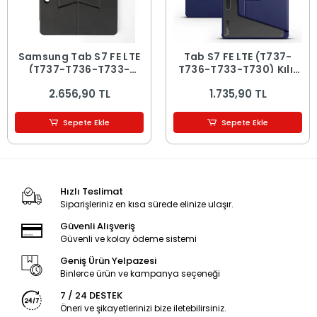
Samsung Tab S7 FE LTE
Tab S7 FE LTE (T737-
(T737-T736-T733-
T736-T733-T730) Kılıf
T730) Border Keyboard
Termik Kalem Bölmeli
2.656,90 TL
1.735,90 TL
Bluetooh Bağlantılı
Dönebilen Standlı Kılıf
Standlı Klavyeli Tablet
Kılıfı
Sepete Ekle
Sepete Ekle
Hızlı Teslimat
Siparişleriniz en kısa sürede elinize ulaşır.
Güvenli Alışveriş
Güvenli ve kolay ödeme sistemi
Geniş Ürün Yelpazesi
Binlerce ürün ve kampanya seçeneği
7 / 24 DESTEK
Öneri ve şikayetlerinizi bize iletebilirsiniz.