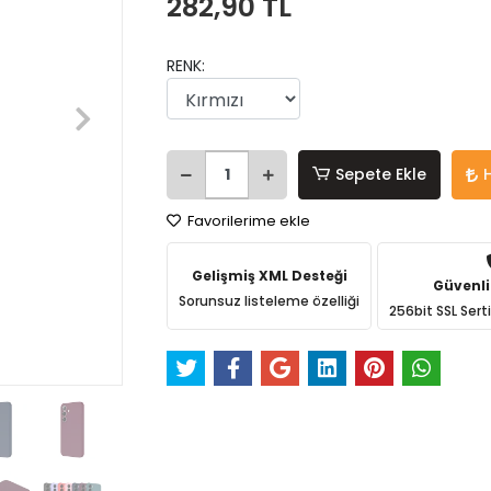
282,90 TL
RENK:
Sepete Ekle
Favorilerime ekle
Gelişmiş XML Desteği
Güvenli
Sorunsuz listeleme özelliği
256bit SSL Sert