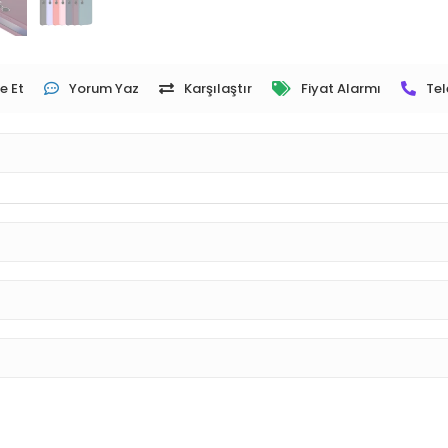
e Et
Yorum Yaz
Karşılaştır
Fiyat Alarmı
Tel