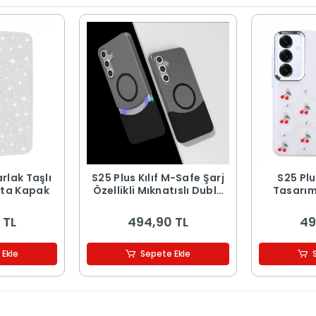
arlak Taşlı
S25 Plus Kılıf M-Safe Şarj
S25 Plu
nta Kapak
Özellikli Mıknatıslı Duble
Tasarıml
Kapak
Kut
 TL
494,90 TL
49
 Ekle
Sepete Ekle