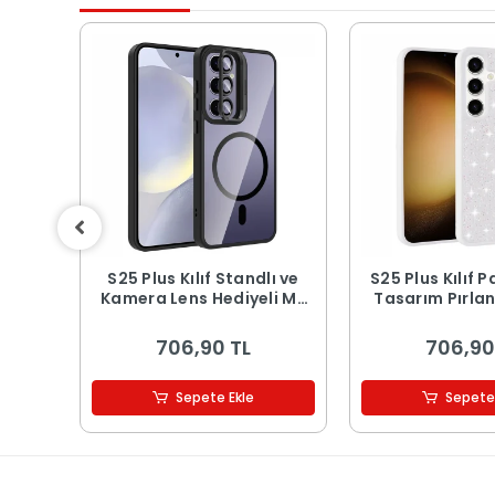
bag
S25 Plus Kılıf Standlı ve
S25 Plus Kılıf P
apak
Kamera Lens Hediyeli M-
Tasarım Pırla
Safe Şarj Özellikli Etro
Kapak
706,90 TL
706,90
Sepete Ekle
Sepete