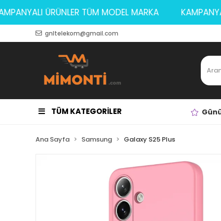
KAMPANYALI ÜRÜNLER TÜM MODEL MARKA
KAMP
gnltelekom@gmail.com
TÜM KATEGORİLER
Günü
Ana Sayfa
Samsung
Galaxy S25 Plus