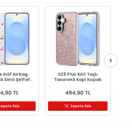
s Kılıf Airbag
S25 Plus Kılıf Taşlı
S25 
ı Simli Şeffaf
Tasarımlı Kapi Kapak
up Kapak
4,90 TL
494,90 TL
Sepete Ekle
Sepete Ekle