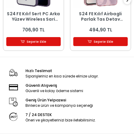
S24 FE Kılıf Sert PC Arka
S24 FE Kılıf Airbagli
Yüzey Wireless Şarj
Parlak Taş Detay
Özellikli Flet M-safe
Tasarımlı Esila Kapak
706,90 TL
494,90 TL
Kapak
Sepete Ekle
Sepete Ekle
Hızlı Teslimat
Siparişleriniz en kısa sürede elinize ulaşır.
Güvenli Alışveriş
Güvenli ve kolay ödeme sistemi
Geniş Ürün Yelpazesi
Binlerce ürün ve kampanya seçeneği
7 / 24 DESTEK
Öneri ve şikayetlerinizi bize iletebilirsiniz.