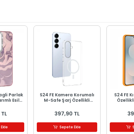
bagli Parlak
S24 FE Kamera Korumalı
S24 FE Kı
ımlı Esila
M-Safe Şarj Özellikli
Özellik
k
Şeffaf London Sert PC
Kapak
 TL
397,90 TL
39
 Ekle
Sepete Ekle