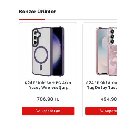
Benzer Ürünler
S24 FE Kılıf Sert PC Arka
S24 FE Kılıf Air
Yüzey Wireless Şarj
Taş Detay Tasar
Özellikli Flet M-safe
Kapa
Kapak
706,90 TL
494,90
Sepete Ekle
Sepete