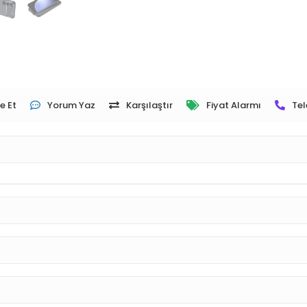
e Et
Yorum Yaz
Karşılaştır
Fiyat Alarmı
Tel