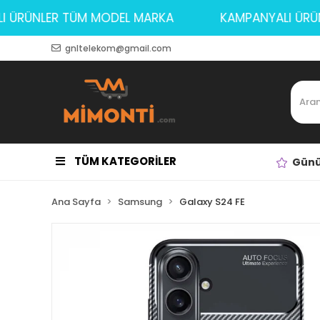
NYALI ÜRÜNLER TÜM MODEL MARKA
KAMPANYALI
gnltelekom@gmail.com
TÜM KATEGORİLER
Günü
Ana Sayfa
Samsung
Galaxy S24 FE