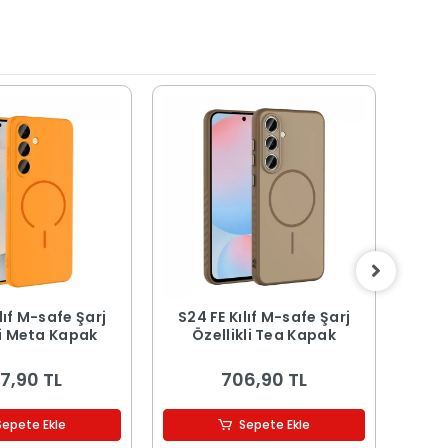
lıf M-safe Şarj
S24 FE Kılıf M-safe Şarj
S
li Meta Kapak
Özellikli Tea Kapak
Koru
7,90 TL
706,90 TL
Sepete Ekle
Sepete Ekle