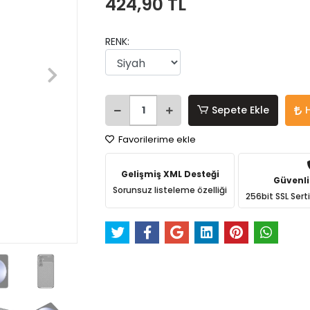
424,90 TL
RENK:
Sepete Ekle
Favorilerime ekle
Gelişmiş XML Desteği
Güvenli
Sorunsuz listeleme özelliği
256bit SSL Sert