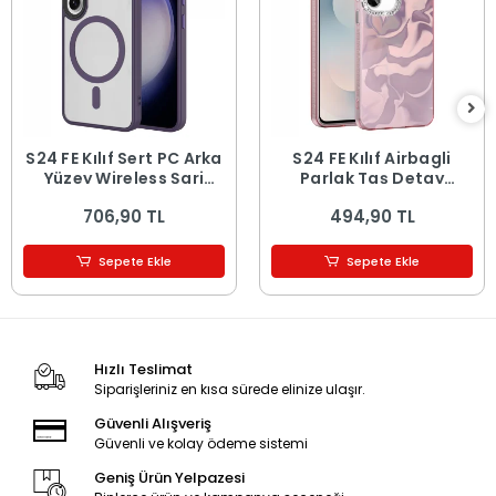
S24 FE Kılıf Sert PC Arka
S24 FE Kılıf Airbagli
Yüzey Wireless Şarj
Parlak Taş Detay
Özellikli Flet M-safe
Tasarımlı Esila Kapak
706,90 TL
494,90 TL
Kapak
Sepete Ekle
Sepete Ekle
Hızlı Teslimat
Siparişleriniz en kısa sürede elinize ulaşır.
Güvenli Alışveriş
Güvenli ve kolay ödeme sistemi
Geniş Ürün Yelpazesi