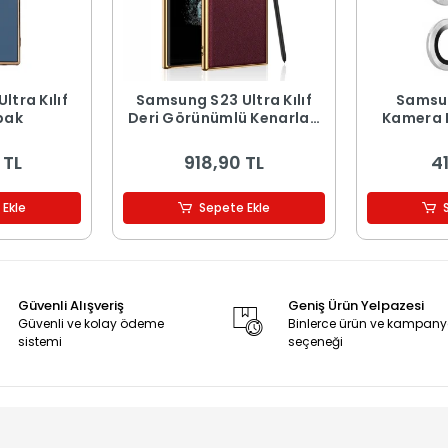
tra Kılıf
Samsung S23 Ultra Kılıf
Samsun
pak
Deri Görünümlü Kenarları
Kamera 
Elektroplating Kaplama
Ca
Fizyon Kapak
 TL
918,90 TL
41
 Ekle
Sepete Ekle
Güvenli Alışveriş
Geniş Ürün Yelpazesi
Güvenli ve kolay ödeme
Binlerce ürün ve kampan
sistemi
seçeneği