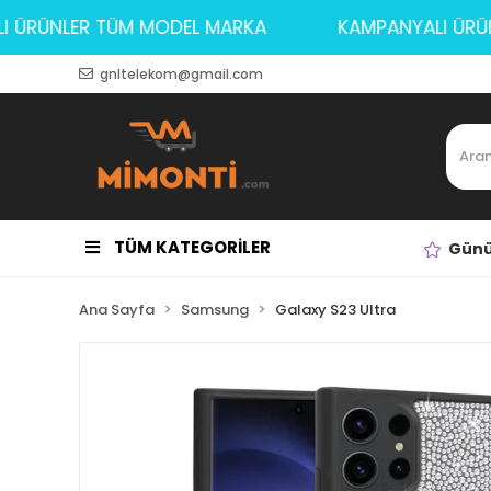
YALI ÜRÜNLER TÜM MODEL MARKA
KAMPANYALI 
gnltelekom@gmail.com
TÜM KATEGORİLER
Günü
Ana Sayfa
Samsung
Galaxy S23 Ultra