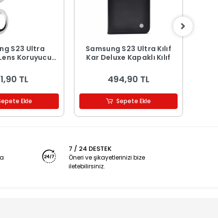
g S23 Ultra
Samsung S23 Ultra Kılıf
Sam
Lens Koruyucu
Kar Deluxe Kapaklı Kılıf
Pr
m Filmi
1,90 TL
494,90 TL
Sepete Ekle
Sepete Ekle
7 / 24 DESTEK
ya
Öneri ve şikayetlerinizi bize
iletebilirsiniz.