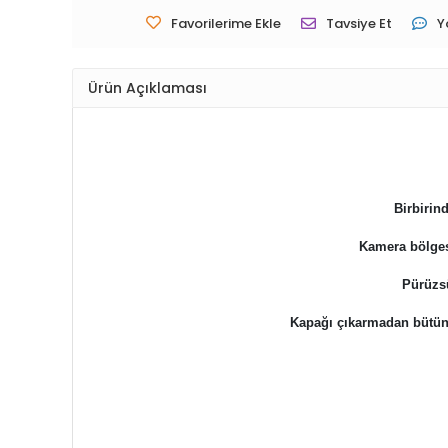
Favorilerime Ekle
Tavsiye Et
Y
Ürün Açıklaması
Birbirind
Kamera bölges
Pürüzsü
Kapağı çıkarmadan bütün sl