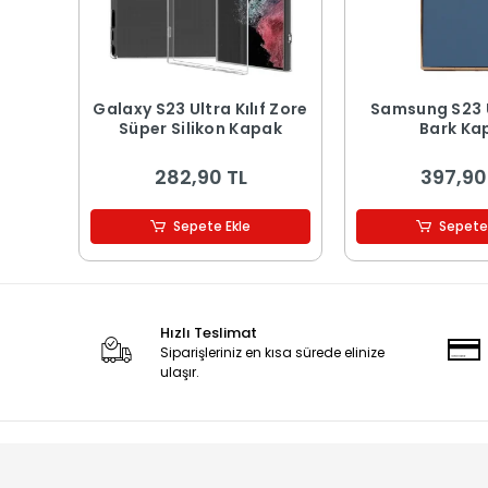
Galaxy S23 Ultra Kılıf Zore
Samsung S23 Ul
Süper Silikon Kapak
Bark Ka
282,90 TL
397,90
Sepete Ekle
Sepete
Hızlı Teslimat
Siparişleriniz en kısa sürede elinize
ulaşır.