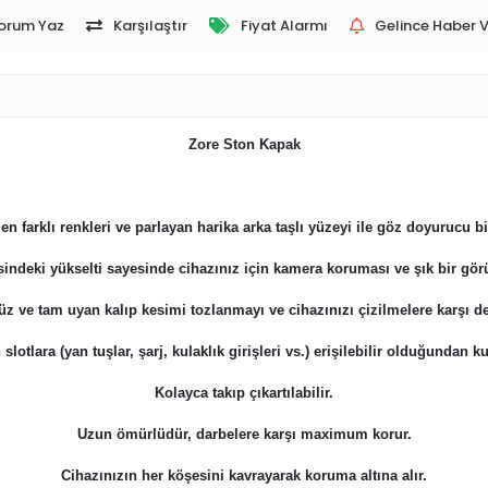
orum Yaz
Karşılaştır
Fiyat Alarmı
Gelince Haber V
Zore Ston Kapak
en farklı renkleri ve parlayan harika arka taşlı yüzeyi ile göz doyurucu b
indeki yükselti sayesinde cihazınız için kamera koruması ve şık bir gö
z ve tam uyan kalıp kesimi tozlanmayı ve cihazınızı çizilmelere karşı de
otlara (yan tuşlar, şarj, kulaklık girişleri vs.) erişilebilir olduğundan ku
Kolayca takıp çıkartılabilir.
Uzun ömürlüdür, darbelere karşı maximum korur.
​​​​​​​Cihazınızın her köşesini kavrayarak koruma altına alır.