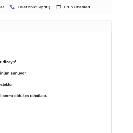
er
Telefonla Sipariş
Ürün Önerileri
ir dizayn!
rünüm sunuyor.
stekler.
llanımı oldukça rahatlatır.