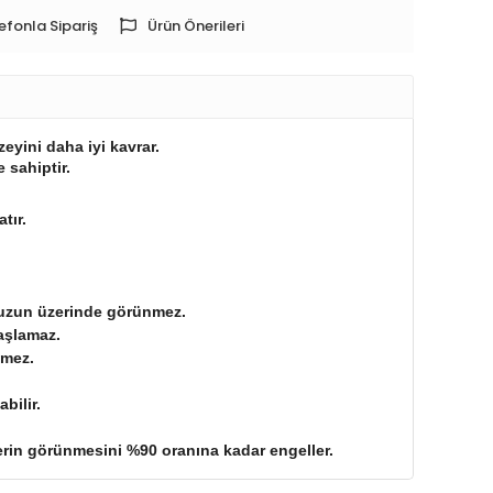
efonla Sipariş
Ürün Önerileri
yini daha iyi kavrar.
 sahiptir.
tır.
nunuzun üzerinde görünmez.
başlamaz.
emez.
bilir.
klerin görünmesini %90 oranına kadar engeller.