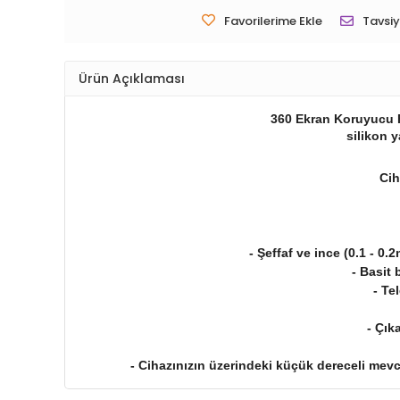
Favorilerime Ekle
Tavsiy
Ürün Açıklaması
360 Ekran Koruyucu F
silikon y
Cih
- Şeffaf ve ince (0.1 - 0
- Basit 
- Te
- Çık
- Cihazınızın üzerindeki küçük dereceli mevcu