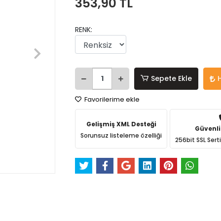
353,90 TL
RENK:
Sepete Ekle
Favorilerime ekle
Gelişmiş XML Desteği
Güvenli
Sorunsuz listeleme özelliği
256bit SSL Sert