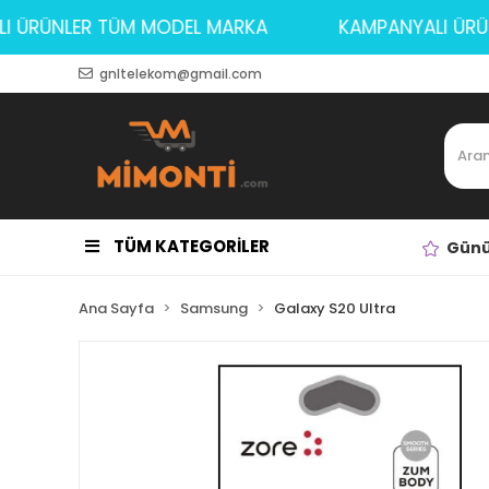
YALI ÜRÜNLER TÜM MODEL MARKA
KAMPANYALI 
gnltelekom@gmail.com
TÜM KATEGORİLER
Günü
Ana Sayfa
Samsung
Galaxy S20 Ultra