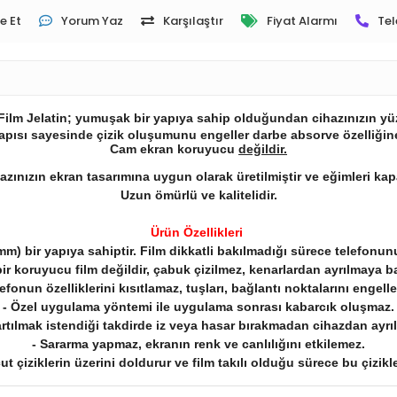
e Et
Yorum Yaz
Karşılaştır
Fiyat Alarmı
Tel
ilm Jelatin; yumuşak bir yapıya sahip olduğundan cihazınızın yüze
apısı sayesinde çizik oluşumunu engeller darbe absorve özelliğine
Cam ekran koruyucu
değildir.
azınızın ekran tasarımına uygun olarak üretilmiştir ve eğimleri kapa
Uzun ömürlü ve kalitelidir.
Ürün Özellikleri
.2mm) bir yapıya sahiptir. Film dikkatli bakılmadığı sürece telefo
bir koruyucu film değildir, çabuk çizilmez, kenarlardan ayrılmaya 
lefonun özelliklerini kısıtlamaz, tuşları, bağlantı noktalarını engell
- Özel uygulama yöntemi ile uygulama sonrası kabarcık oluşmaz.
artılmak istendiği takdirde iz veya hasar bırakmadan cihazdan ayrıla
- Sararma yapmaz, ekranın renk ve canlılığını etkilemez.
t çiziklerin üzerini doldurur ve film takılı olduğu sürece bu çizi