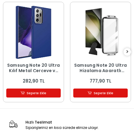
Samsung Note 20 Ultra
Samsung Note 20 Ultra
Kılıf Metal Çerçeve ve
Hizalama Aparatlı
Buton Tasarımlı Silikon
Estek Easy Body Ekran
282,90 TL
777,90 TL
Luna Kapak
Koruyucu
Sepete Ekle
Sepete Ekle
Hızlı Teslimat
Siparişleriniz en kısa sürede elinize ulaşır.