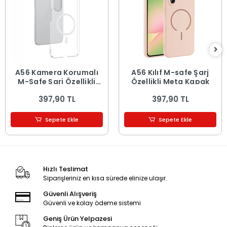
A56 Kamera Korumalı
A56 Kılıf M-safe Şarj
M-Safe Şarj Özellikli
Özellikli Meta Kapak
Şeffaf London Sert PC
397,90 TL
397,90 TL
Kapak
Sepete Ekle
Sepete Ekle
Hızlı Teslimat
Siparişleriniz en kısa sürede elinize ulaşır.
Güvenli Alışveriş
Güvenli ve kolay ödeme sistemi
Geniş Ürün Yelpazesi