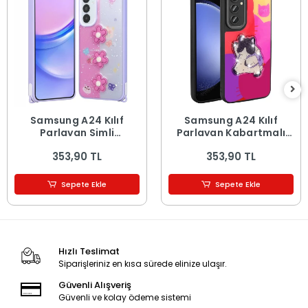
Samsung A24 Kılıf
Samsung A24 Kılıf
Parlayan Simli
Parlayan Kabartmalı
Kabartma Figürlü
İkonik Figürlü Amas
353,90 TL
353,90 TL
Cevze Kapak
Silikon Kapak
Sepete Ekle
Sepete Ekle
Hızlı Teslimat
Siparişleriniz en kısa sürede elinize ulaşır.
Güvenli Alışveriş
Güvenli ve kolay ödeme sistemi