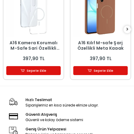
A16 Kamera Korumalı
A16 Kılıf M-safe Şarj
M-Safe Şarj Özellikli
Özellikli Meta Kapak
Şeffaf London Sert PC
397,90 TL
397,90 TL
Kapak
Sepete Ekle
Sepete Ekle
Hızlı Teslimat
Siparişleriniz en kısa sürede elinize ulaşır.
Güvenli Alışveriş
Güvenli ve kolay ödeme sistemi
Geniş Ürün Yelpazesi