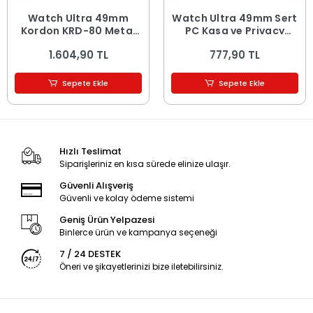
​​​Watch Ultra 49mm
Watch Ultra 49mm Sert
Kordon KRD-80 Metal
PC Kasa ve Privacy
Strap Kayış
Ekran Koruyucu Watch
1.604,90 TL
777,90 TL
Gard 23
Sepete Ekle
Sepete Ekle
Hızlı Teslimat
Siparişleriniz en kısa sürede elinize ulaşır.
Güvenli Alışveriş
Güvenli ve kolay ödeme sistemi
Geniş Ürün Yelpazesi
Binlerce ürün ve kampanya seçeneği
7 / 24 DESTEK
Öneri ve şikayetlerinizi bize iletebilirsiniz.