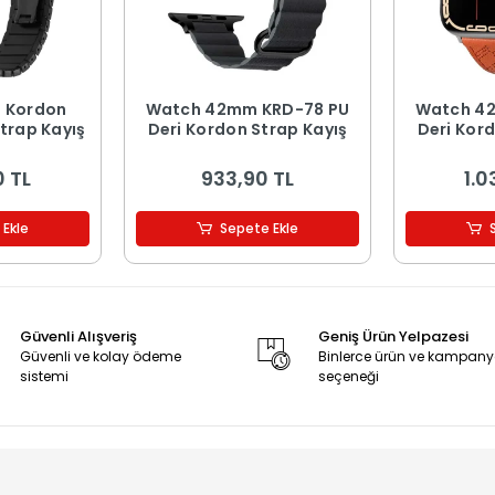
m Kordon
​​​Watch 42mm KRD-78 PU
​​​Watch 
trap Kayış
Deri Kordon Strap Kayış
Deri Kor
0 TL
933,90 TL
1.0
 Ekle
Sepete Ekle
Güvenli Alışveriş
Geniş Ürün Yelpazesi
Güvenli ve kolay ödeme
Binlerce ürün ve kampan
sistemi
seçeneği