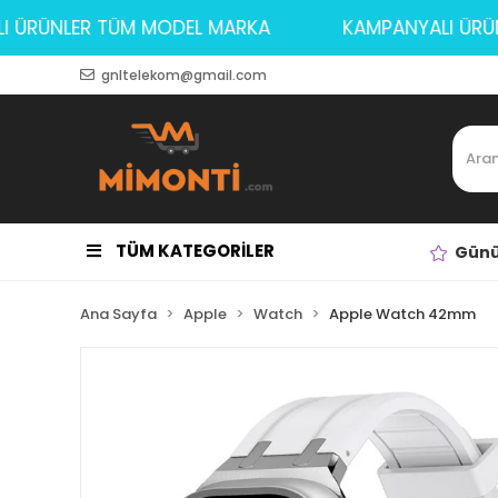
NYALI ÜRÜNLER TÜM MODEL MARKA
KAMPANYALI
gnltelekom@gmail.com
TÜM KATEGORİLER
Günü
Ana Sayfa
Apple
Watch
Apple Watch 42mm