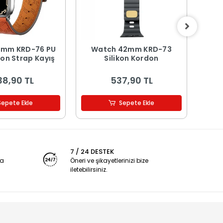
42mm KRD-76 PU
Watch 42mm KRD-73
Wa
don Strap Kayış
Silikon Kordon
Çi
38,90 TL
537,90 TL
Sepete Ekle
Sepete Ekle
7 / 24 DESTEK
ya
Öneri ve şikayetlerinizi bize
iletebilirsiniz.