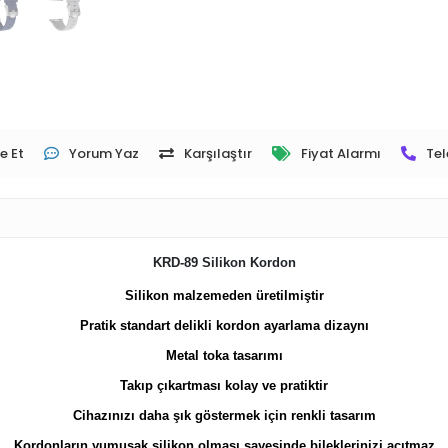
e Et
Yorum Yaz
Karşılaştır
Fiyat Alarmı
Tel
KRD-89 Silikon Kordon
Silikon malzemeden üretilmiştir
Pratik standart delikli kordon ayarlama dizaynı
Metal toka tasarımı
Takıp çıkartması kolay ve pratiktir
Cihazınızı daha şık göstermek için renkli tasarım
Kordonların yumuşak silikon olması sayesinde bileklerinizi acıtmaz