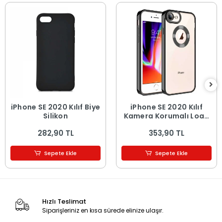
iPhone SE 2020 Kılıf Biye
iPhone SE 2020 Kılıf
Silikon
Kamera Korumalı Logo
Gösteren Omega
282,90 TL
353,90 TL
Kapak
Sepete Ekle
Sepete Ekle
Hızlı Teslimat
Siparişleriniz en kısa sürede elinize ulaşır.