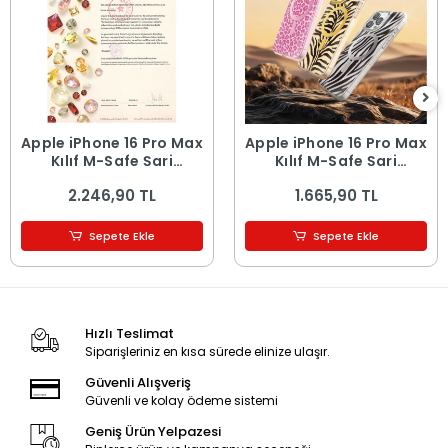
Apple iPhone 16 Pro Max
Apple iPhone 16 Pro Max
Kılıf M-Safe Şarj
Kılıf M-Safe Şarj
Özellikli Orjinal
Özellikli Zore Paris
2.246,90 TL
1.665,90 TL
Swarovski Taşlı Zore
Veyro TPU Kapak
Paris Rovix Sert PC
Kapak
Sepete Ekle
Sepete Ekle
Hızlı Teslimat
Siparişleriniz en kısa sürede elinize ulaşır.
Güvenli Alışveriş
Güvenli ve kolay ödeme sistemi
Geniş Ürün Yelpazesi