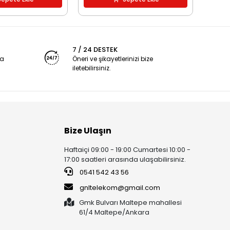
7 / 24 DESTEK
ya
Öneri ve şikayetlerinizi bize
iletebilirsiniz.
Bize Ulaşın
Haftaiçi 09:00 - 19:00 Cumartesi 10:00 -
17:00 saatleri arasında ulaşabilirsiniz.
0541 542 43 56
gnltelekom@gmail.com
Gmk Bulvarı Maltepe mahallesi
61/4 Maltepe/Ankara