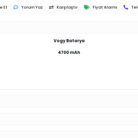
e Et
Yorum Yaz
Karşılaştır
Fiyat Alarmı
Tel
Vogy Batarya
4700 mAh