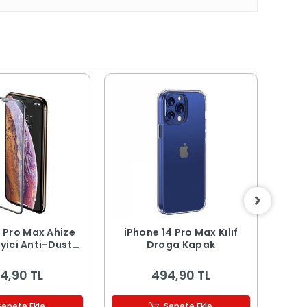
4 Pro Max Ahize
iPhone 14 Pro Max Kılıf
iPho
ti-Dust
Droga Kapak
safe 
Ekran Koruyucu
4,90 TL
494,90 TL
Sepete Ekle
Sepete Ekle