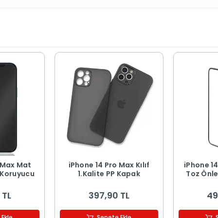
ax Mat
iPhone 14 Pro Max Kılıf
iPhone 1
 Koruyucu
1.Kalite PP Kapak
Toz Önleyici An
Temperli 
 TL
397,90 TL
49
 Ekle
Sepete Ekle