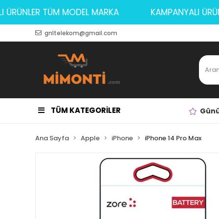
YALI ÜRÜNLER TÜM MODEL MARKA
KAMPANYALI 
gnltelekom@gmail.com
TÜM KATEGORİLER
Günü
Ana Sayfa
Apple
iPhone
iPhone 14 Pro Max