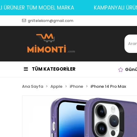
NYALI ÜRÜNLER TÜM MODEL MARKA
KAMPANYALI
gnltelekom@gmail.com
TÜM KATEGORİLER
Günü
Ana Sayfa
Apple
iPhone
iPhone 14 Pro Max