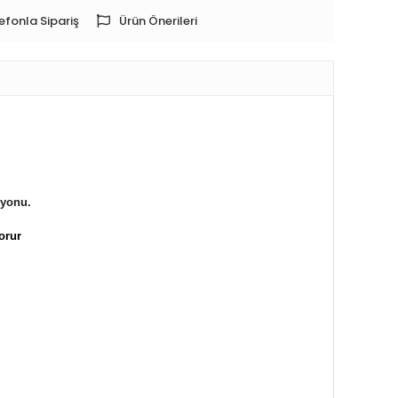
efonla Sipariş
Ürün Önerileri
syonu.
orur