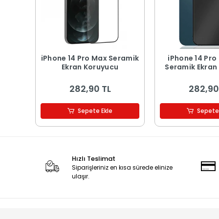
iPhone 14 Pro Max Seramik
iPhone 14 Pro M
Ekran Koruyucu
Seramik Ekran
282,90 TL
282,90
Sepete Ekle
Sepete
Hızlı Teslimat
Siparişleriniz en kısa sürede elinize
ulaşır.