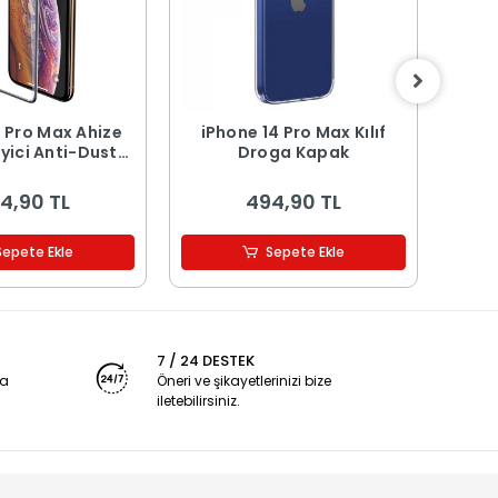
4 Pro Max Ahize
iPhone 14 Pro Max Kılıf
iPho
ti-Dust
Droga Kapak
safe 
Ekran Koruyucu
4,90 TL
494,90 TL
Sepete Ekle
Sepete Ekle
7 / 24 DESTEK
ya
Öneri ve şikayetlerinizi bize
iletebilirsiniz.