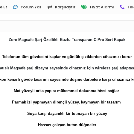
e Et
Yorum Yaz
Karşılaştır
Fiyat Alarmı
Tel
Zore Magsafe Şarj Özellikli Buzlu Transparan C-Pro Sert Kapak
​Telefonun tüm gövdesini kaplar ve günlük çiziklerden cihazınızı korur
atıslı Magsafe şarj dizaynı sayesinde cihazınız için wireless şarj adapta
ikon kenarlı gövde tasarımı sayesinde düşme darbelere karşı cihazınızı k
Mat yüzeyli arka yapısı mükemmel dokunma hissi sağlar
Parmak izi yapmayan dirençli yüzey, kaymayan bir tasarım
Suya karşı dayanıklı kir tutmayan bir yüzey
Hassas çalışan buton düğmeler