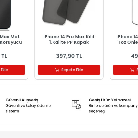
ax Mat
iPhone 14 Pro Max Kılıf
iPhone 1
 Koruyucu
1.Kalite PP Kapak
Toz Önleyici An
Temperli 
 TL
397,90 TL
49
 Ekle
Sepete Ekle
Güvenli Alışveriş
Geniş Ürün Yelpazesi
Güvenli ve kolay ödeme
Binlerce ürün ve kampan
sistemi
seçeneği