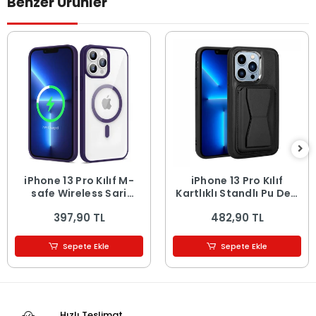
Benzer Ürünler
iPhone 13 Pro Kılıf M-
iPhone 13 Pro Kılıf
safe Wireless Şarj
Kartlıklı Standlı ​Pu Deri
Özellikli Silikon Ege
Memo Kapak
397,90 TL
482,90 TL
Kapak
Sepete Ekle
Sepete Ekle
Hızlı Teslimat