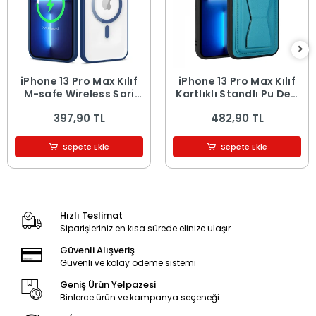
iPhone 13 Pro Max Kılıf
iPhone 13 Pro Max Kılıf
M-safe Wireless Şarj
Kartlıklı Standlı ​Pu Deri
Özellikli Silikon Ege
Memo Kapak
397,90 TL
482,90 TL
Kapak
Sepete Ekle
Sepete Ekle
Hızlı Teslimat
Siparişleriniz en kısa sürede elinize ulaşır.
Güvenli Alışveriş
Güvenli ve kolay ödeme sistemi
Geniş Ürün Yelpazesi
Binlerce ürün ve kampanya seçeneği