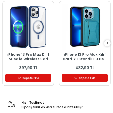
iPhone 13 Pro Max Kılıf
iPhone 13 Pro Max Kılıf
M-safe Wireless Şarj
Kartlıklı Standlı ​Pu Deri
Özellikli Silikon Ege
Memo Kapak
397,90 TL
482,90 TL
Kapak
Sepete Ekle
Sepete Ekle
Hızlı Teslimat
Siparişleriniz en kısa sürede elinize ulaşır.