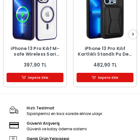
iPhone 13 Pro Kılıf M-
iPhone 13 Pro Kılıf
safe Wireless Şarj
Kartlıklı Standlı ​Pu Deri
Özellikli Silikon Ege
Memo Kapak
397,90 TL
482,90 TL
Kapak
Sepete Ekle
Sepete Ekle
Hızlı Teslimat
Siparişleriniz en kısa sürede elinize ulaşır.
Güvenli Alışveriş
Güvenli ve kolay ödeme sistemi
Geniş Ürün Yelpazesi