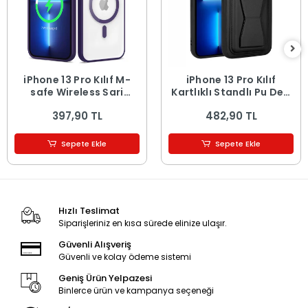
iPhone 13 Pro Kılıf M-
iPhone 13 Pro Kılıf
safe Wireless Şarj
Kartlıklı Standlı ​Pu Deri
Özellikli Silikon Ege
Memo Kapak
397,90 TL
482,90 TL
Kapak
Sepete Ekle
Sepete Ekle
Hızlı Teslimat
Siparişleriniz en kısa sürede elinize ulaşır.
Güvenli Alışveriş
Güvenli ve kolay ödeme sistemi
Geniş Ürün Yelpazesi
Binlerce ürün ve kampanya seçeneği