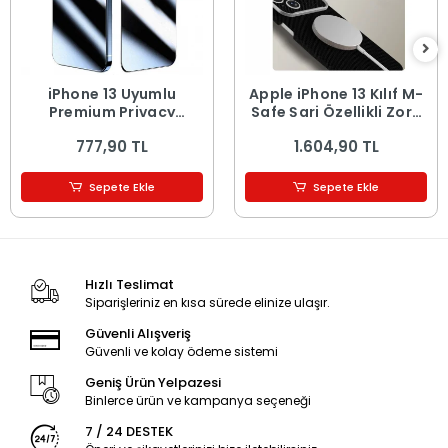
iPhone 13 Uyumlu
Apple iPhone 13 Kılıf M-
Premium Privacy
Safe Şarj Özellikli Zore
Hayalet Temperli Cam
Paris Zerre Sert PC
777,90 TL
1.604,90 TL
Ekran Koruyucu
Kapak
Sepete Ekle
Sepete Ekle
Hızlı Teslimat
Siparişleriniz en kısa sürede elinize ulaşır.
Güvenli Alışveriş
Güvenli ve kolay ödeme sistemi
Geniş Ürün Yelpazesi
Binlerce ürün ve kampanya seçeneği
7 / 24 DESTEK