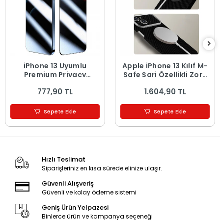
iPhone 13 Uyumlu
Apple iPhone 13 Kılıf M-
Premium Privacy
Safe Şarj Özellikli Zore
Hayalet Temperli Cam
Paris Zerre Sert PC
777,90 TL
1.604,90 TL
Ekran Koruyucu
Kapak
Sepete Ekle
Sepete Ekle
Hızlı Teslimat
Siparişleriniz en kısa sürede elinize ulaşır.
Güvenli Alışveriş
Güvenli ve kolay ödeme sistemi
Geniş Ürün Yelpazesi
Binlerce ürün ve kampanya seçeneği