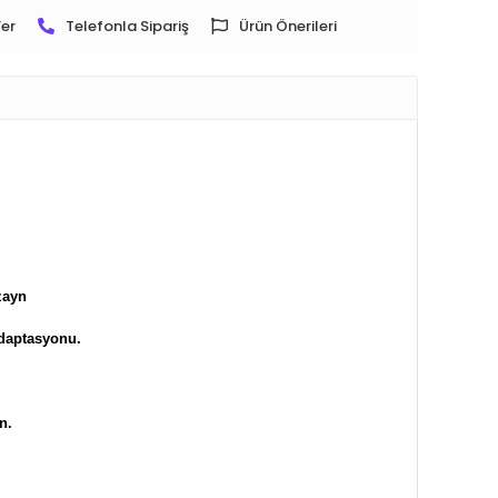
er
Telefonla Sipariş
Ürün Önerileri
zayn
adaptasyonu.
n.