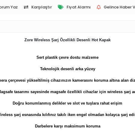
orum Yaz
Karşılaştır
Fiyat Alarmı
Gelince Haber V
Zore Wireless Şarj Özellikli Desenli Hot Kapak
Sert plastik ç
evre dostu malzeme
Teknolojik desenli arka yüzey
era çerçevesi yükseltilmiş cihazınızın kamerasını koruma altına alan di
Magsafe tasarımı sayesinde magsafe özellikli cihazlar için wireless şarj 
Doğru konumlanmış delikler ve slot ve tuşlara rahat erişim
ireless şarj esnasında kılıfınız takılı iken engel olmadan kolayca şarj edi
Darbelere karşı maksimum koruma