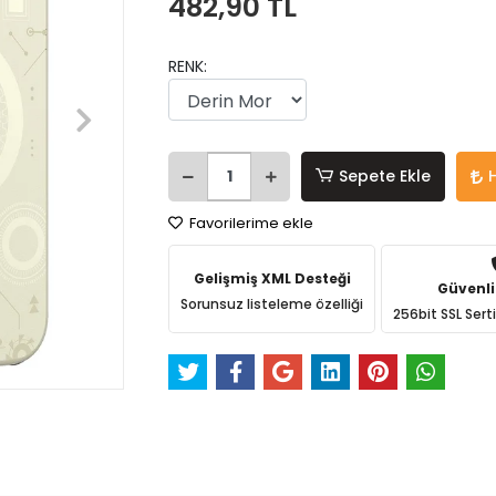
482,90 TL
RENK:
Sepete Ekle
Favorilerime ekle
Gelişmiş XML Desteği
Güvenli
Sorunsuz listeleme özelliği
256bit SSL Sert