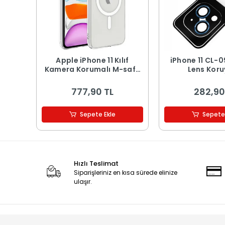
Apple iPhone 11 Kılıf
iPhone 11 CL-09 Kamera
Kamera Korumalı M-safe
Lens Kor
Sert PC Zore Porto Kapak
777,90 TL
282,90
Sepete Ekle
Sepete
Hızlı Teslimat
Siparişleriniz en kısa sürede elinize
ulaşır.