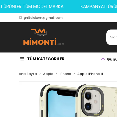
NYALI ÜRÜNLER TÜM MODEL MARKA
KAMPANYALI
gnltelekom@gmail.com
TÜM KATEGORİLER
Günü
Ana Sayfa
Apple
iPhone
Apple iPhone 11