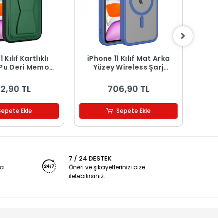
 Kılıf Kartlıklı
iPhone 11 Kılıf Mat Arka
iPhon
 Deri Memo
Yüzey Wireless Şarj
Özellik
Kapak
Özellikli Flet M-safe
Kapak
2,90 TL
706,90 TL
Sepete Ekle
Sepete Ekle
7 / 24 DESTEK
ya
Öneri ve şikayetlerinizi bize
iletebilirsiniz.