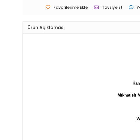
Favorilerime Ekle
Tavsiye Et
Y
Ürün Açıklaması
Kam
Mıknatıslı 
W