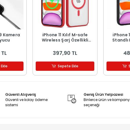
iPhone 11 Kılıf M-safe
iPhone 11
uyucu
Wireless Şarj Özellikli
Standlı ​Pu
Silikon Zoe Ege Kapak
 TL
397,90 TL
48
 Ekle
Sepete Ekle
Güvenli Alışveriş
Geniş Ürün Yelpazesi
Güvenli ve kolay ödeme
Binlerce ürün ve kampan
sistemi
seçeneği