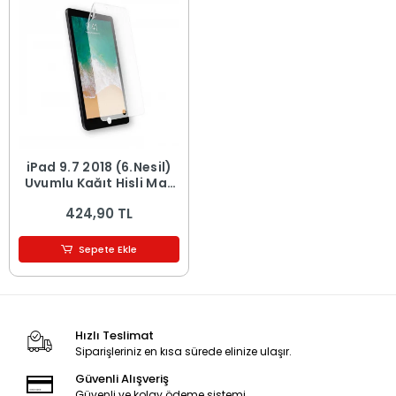
iPad 9.7 2018 (6.Nesil)
Uyumlu Kağıt Hisli Mat
Paper Like Tablet Ekran
424,90 TL
Koruyucu
Sepete Ekle
Hızlı Teslimat
Siparişleriniz en kısa sürede elinize ulaşır.
Güvenli Alışveriş
Güvenli ve kolay ödeme sistemi