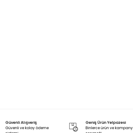
Güvenli Alışveriş
Geniş Ürün Yelpazesi
Güvenli ve kolay ödeme
Binlerce ürün ve kampan