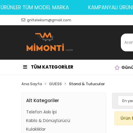
LI ÜRÜNLER TÜM MODEL MARKA
KAMPANYALI ÜR
gnltelekom@gmail.com
TÜM KATEGORİLER
Günü
Ana Sayfa
GUESS
Stand & Tutucular
Alt Kategoriler
Telefon Askı İpi
Ürün 
Kablo & Dönüştürücü
Kulaklıklar