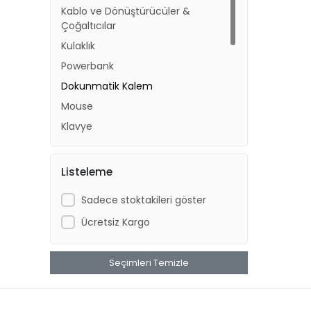
Kablo ve Dönüştürücüler &
Çoğaltıcılar
Kulaklık
Powerbank
Dokunmatik Kalem
Mouse
Klavye
Kablosuz Şarjlar
Diğer
Listeleme
Akıllı Saat
Sadece stoktakileri göster
Park Numaratörü
Ücretsiz Kargo
Soğutucu Fan
Şarj Aletleri
Seçimleri Temizle
Stand & Tutucular
Çanta