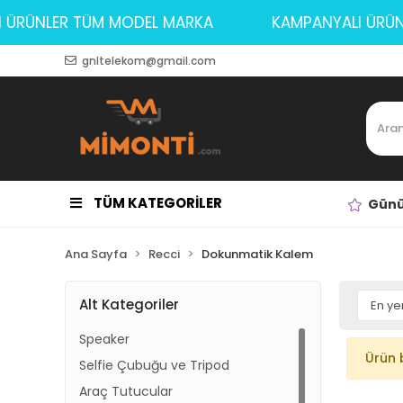
LI ÜRÜNLER TÜM MODEL MARKA
KAMPANYALI ÜR
gnltelekom@gmail.com
TÜM KATEGORİLER
Günü
Ana Sayfa
Recci
Dokunmatik Kalem
Alt Kategoriler
Speaker
Ürün 
Selfie Çubuğu ve Tripod
Araç Tutucular